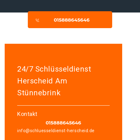
24/7 Schlüsseldienst
Herscheid Am
Stünnebrink
Kontakt
info@schluesseldienst-herscheid.de